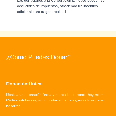
Las donaciones a la Corporación Efinetico pueden ser
deducibles de impuestos, ofreciendo un incentivo
adicional para tu generosidad.
¿Cómo Puedes Donar?
01
Donación Única
:
Realiza una donación única y marca la diferencia hoy mismo.
Cada contribución, sin importar su tamaño, es valiosa para
nosotros.
02