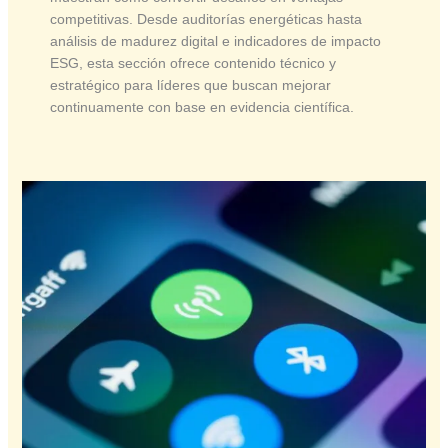
competitivas. Desde auditorías energéticas hasta
análisis de madurez digital e indicadores de impacto
ESG, esta sección ofrece contenido técnico y
estratégico para líderes que buscan mejorar
continuamente con base en evidencia científica.
Como
la
estrategia
IoT
mejora
la
cadena
de
valor